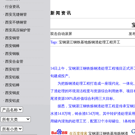
·
行业资讯
新 闻 资 讯
·
西安无缝钢管
·
西安不锈钢管
·
西安高压锅炉管
双击自动滚屏
发布
·
西安铜管
Tags:
宝钢湛江钢铁基地炼钢渣处理工程开工
·
西安铜棒
·
西安铜板
·
西安合金管
14日上午，宝钢湛江钢铁炼钢渣处理工程项目正式开
·
西安铝管
旬建成投产。
·
西安铝板
为把炼钢渣处理工程打造成一座现代化、一体化、清
·
西安铝棒
了渣处理的环境清洁程度与资源综合利用效率。项目
·
西安铜皮
尾渣资源100%高价值综合利用三大目标。
·
西安铝皮
据悉，宝钢湛江钢铁炼钢渣处理工程是传承宝钢滚筒
水渣14.8万吨，铸余渣8.54万吨。其中转炉渣处理
用罐内浸泡的处理工艺，配置22个冷却罐位、1条粒
在百度搜索
宝钢湛江钢铁基地炼钢渣