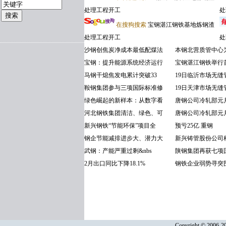
处理工程开工
处
在搜狗搜索
宝钢湛江钢铁基地炼钢渣
处理工程开工
处
沙钢创焦炭净成本最低配煤法
本钢北营质管中心
宝钢：提升能源系统经济运行
宝钢湛江钢铁举行
马钢干熄焦发电累计突破33
19日临沂市场无缝
鞍钢集团参与三项国际标准修
19日天津市场无缝
绿色崛起的新样本：从数字看
唐钢公司冷轧部元
河北钢铁集团清洁、绿色、可
唐钢公司冷轧部元
新兴钢铁“节能环保”项目全
预亏25亿 重钢
钢企节能减排进步大、潜力大
新兴铸管股份公司
武钢：产能严重过剩&nbs
陕钢集团再获七项
2月出口同比下降18.1%
钢铁企业弱势寻突围
Copyright © 2006-20