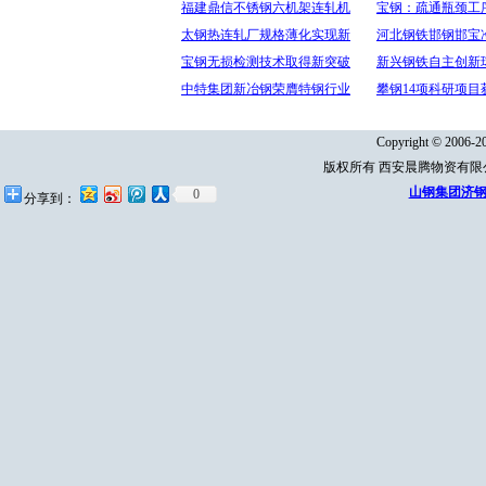
福建鼎信不锈钢六机架连轧机
宝钢：疏通瓶颈工序
太钢热连轧厂规格薄化实现新
河北钢铁邯钢邯宝
宝钢无损检测技术取得新突破
新兴钢铁自主创新
中特集团新冶钢荣膺特钢行业
攀钢14项科研项目
Copyright © 2006-20
版权所有 西安晨腾物资有
山钢集团济钢
0
分享到：