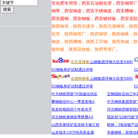
安化肥专用管，西安石油裂化管，西安钢管厂
铜带，西安铜皮，西安不锈钢皮，西安槽钢，
西安圆钢，西安钢板，西安镀锌板，西安花纹
陕西钢管，陕西无缝管，陕西无缝钢管，陕西
化管，陕西钢管厂，陕西铜管，陕西铜棒，陕
钢皮，陕西槽钢，陕西工字钢，陕西角钢，陕
镀锌板，陕西花纹板，陕西弯管厂
。
在百度搜索
山钢集团济钢大应变X80H
D2钢板单炉试制通过评审
D
在搜狗搜索
山钢集团济钢大应变X80H
D2钢板单炉试制通过评审
D
中天钢铁荣获“中国诚信供应
宝钢国际启动三年
攀钢能动中心一季度发电4.
中天钢铁集团荣获
焦炭价格跌回十年前水平
河北钢铁邯钢管线
河北钢铁唐钢首季降费4.8
我首创“以铸代锻”
山西安泰转炉及连铸大修工程
鞍钢：3项涂镀产
山东瑞丰120万吨高密金属
华菱钢铁：获授信额