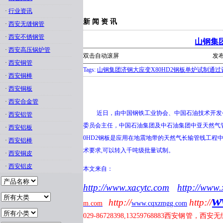
·
行业资讯
新 闻 资 讯
·
西安无缝钢管
·
西安不锈钢管
山钢集
·
西安高压锅炉管
双击自动滚屏
发布
·
西安铜管
Tags:
山钢集团济钢大应变X80HD2钢板单炉试制通过
·
西安铜棒
·
西安铜板
·
西安合金管
近日，由中国钢铁工业协会、中国石油技术开发公司
·
西安铝管
委员会主任，中国石油集团及中石油集团中亚天然气
·
西安铝板
0HD2钢板是应用在地震地带的天然气长输管线工
·
西安铝棒
术要求,可以转入千吨级批量试制。
·
西安铜皮
·
西安铝皮
本文来自：
http://www.xacytc.com
http://www.
w
http://
http://
m.com
www.cqxzmgg.com
029-86728398,13259768883
西安钢管，西安无