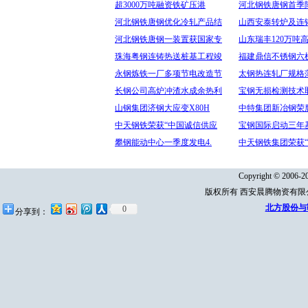
超3000万吨融资铁矿压港
河北钢铁唐钢首季降
河北钢铁唐钢优化冷轧产品结
山西安泰转炉及连
河北钢铁唐钢一装置获国家专
山东瑞丰120万吨
珠海粤钢连铸热送桩基工程竣
福建鼎信不锈钢六
永钢炼铁一厂多项节电改造节
太钢热连轧厂规格
长钢公司高炉冲渣水成余热利
宝钢无损检测技术
山钢集团济钢大应变X80H
中特集团新冶钢荣
中天钢铁荣获“中国诚信供应
宝钢国际启动三年
攀钢能动中心一季度发电4.
中天钢铁集团荣获
Copyright © 2006-20
版权所有 西安晨腾物资有
北方股份与鞍
0
分享到：