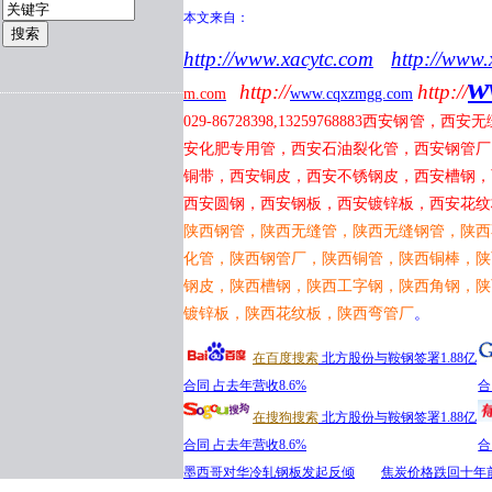
本文来自：
http://www.xacytc.com
http://www.
w
http://
http://
m.com
www.cqxzmgg.com
029-86728398,13259768883
西安钢管，西安无
安化肥专用管，西安石油裂化管，西安钢管厂
铜带，西安铜皮，西安不锈钢皮，西安槽钢，
西安圆钢，西安钢板，西安镀锌板，西安花纹
陕西钢管，陕西无缝管，陕西无缝钢管，陕西
化管，陕西钢管厂，陕西铜管，陕西铜棒，陕
钢皮，陕西槽钢，陕西工字钢，陕西角钢，陕
镀锌板，陕西花纹板，陕西弯管厂
。
在百度搜索
北方股份与鞍钢签署1.88亿
合同 占去年营收8.6%
合
在搜狗搜索
北方股份与鞍钢签署1.88亿
合同 占去年营收8.6%
合
墨西哥对华冷轧钢板发起反倾
焦炭价格跌回十年