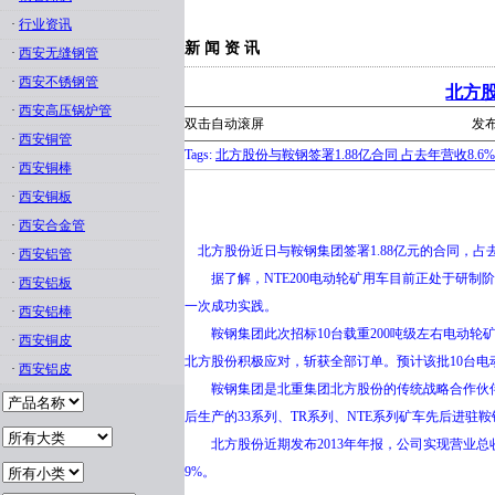
·
行业资讯
新 闻 资 讯
·
西安无缝钢管
·
西安不锈钢管
北方股
·
西安高压锅炉管
双击自动滚屏
发布
·
西安铜管
Tags:
北方股份与鞍钢签署1.88亿合同 占去年营收8.6%
·
西安铜棒
·
西安铜板
·
西安合金管
北方股份近日与鞍钢集团签署1.88亿元的合同，占去年
·
西安铝管
据了解，NTE200电动轮矿用车目前正处于研制阶
·
西安铝板
一次成功实践。
·
西安铝棒
鞍钢集团此次招标10台载重200吨级左右电动轮
·
西安铜皮
北方股份积极应对，斩获全部订单。预计该批10台电
·
西安铝皮
鞍钢集团是北重集团北方股份的传统战略合作伙伴，
后生产的33系列、TR系列、NTE系列矿车先后进驻鞍
北方股份近期发布2013年年报，公司实现营业总收入2
9%。