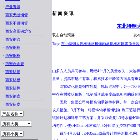
·
行业资讯
新 闻 资 讯
·
西安无缝钢管
·
西安不锈钢管
东北特钢
·
西安高压锅炉管
双击自动滚屏
发布
·
西安铜管
Tags:
东北特钢大连棒线材模铸轴承钢棒材网带质量攻
·
西安铜棒
·
西安铜板
·
西安合金管
由多方人员共同参与，历经4个月的质量攻关，大连
·
西安铝管
质量，提高市场占有率，积累技术经验等方面具有重
·
西安铝板
网状碳化物是钢在轧制、轧后过程中，处于700-9
·
西安铝棒
中存在树枝状偏析，轧制后形成浓度高低相间的碳化
·
西安铜皮
因此，集团公司将提高轴承钢棒材网、带一次合格率
·
西安铝皮
攻关措施。3月下旬，对模铸轴承钢钢锭加热工艺进
试验计划和详细工艺方案，并采取恢复1-3号水箱Φ
均匀性，使≤Φ35mm棒材成品上冷床温度控制在680
截至4月30日，≤Φ35mm成品共计检验34批次,网、带一