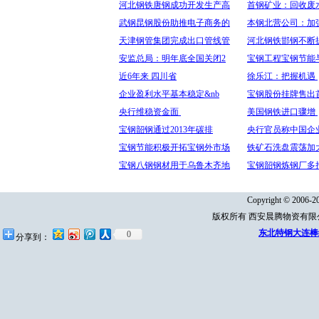
河北钢铁唐钢成功开发生产高
首钢矿业：回收废
武钢昆钢股份助推电子商务的
本钢北营公司：加
天津钢管集团完成出口管线管
河北钢铁邯钢不断
安监总局：明年底全国关闭2
宝钢工程宝钢节能
近6年来 四川省
徐乐江：把握机遇
企业盈利水平基本稳定&nb
宝钢股份挂牌售出
央行维稳资金面
美国钢铁进口骤增
宝钢韶钢通过2013年碳排
央行官员称中国企
宝钢节能积极开拓宝钢外市场
铁矿石洗盘震荡加大
宝钢八钢钢材用于乌鲁木齐地
宝钢韶钢炼钢厂多
Copyright © 2006-20
版权所有 西安晨腾物资有
东北特钢大连棒
0
分享到：