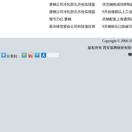
唐钢公司冷轧部元月份实现盈
河北钢铁成功研制
唐钢公司冷轧部元月份实现盈
9月份规模以上工
预亏25亿 重钢
武钢配套上海通用
新兴铸管股份公司科技项目再
9月钢材出口跌破5
Copyright © 2006-20
版权所有 西安晨腾物资有
钢
分享到：