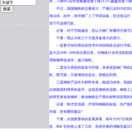
米，下降8%;化学需氧量排放下降14.2%;氨氮排放下降
不过，我国钢铁的总量很大，产能已达到10亿吨左
淘汰掉。此外，有些钢厂上了环保设备，但没有运行
业宁可选择罚款。
记者：对于节能减排，您认为钢厂有哪些方面可以
干勇：我认为有三个方面具备很大的潜力。
一是要尽快利用信息技术对传统制造业进行升级。
是今后10年~20年的主要任务。对钢铁行业等流程
理能够降低成本、减少能耗。
二是动力系统的改造与升级，具体就是钢厂电机的
机，既节能，又能增加信息化、智能化利用。
三是钢铁产品作为材料本身，能成为绿色、低碳的
总体能源利用率的提升。这就是钢铁的贡献。钢铁工
的研究来改造钢材，推动钢铁生产商向材料供应商的
记者：刚才您强调，尽管吨钢能耗较低，但产能和
升级，您有哪些建议?
干勇：从国家整体的发展来看，每年大约7亿吨的钢
是，铁矿石价格上涨了几倍，焦炭价格的涨幅也超过