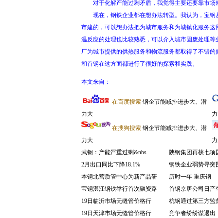
对于化解产能过剩矛盾，我觉得主要还要靠市场规
现在，钢铁企业都在想办法转型。我认为，宝钢从
市建的，可以想办法把为城市服务和为城镇化服务这
温反应的处理也比较熟悉，可以介入城市固废处理等
厂为城市提供的供热服务和物流服务都取得了不错的
和首钢在这方面都进行了很好的探索和实践。
本文来自：
在百度搜索
钢企节能减排进步大、潜
力大
力
在搜狗搜索
钢企节能减排进步大、潜
力大
力
武钢：产能严重过剩&nbs
陕钢集团再获七项
2月出口同比下降18.1%
钢铁企业弱势寻突围
本钢北营质管中心为新产品研
历时一年 重庆钢
宝钢湛江钢铁举行首次融资路
首钢京唐公司日产
19日临沂市场无缝管价格行
杭钢通过第三方监
19日天津市场无缝管价格行
竞争者纷纷谋退出