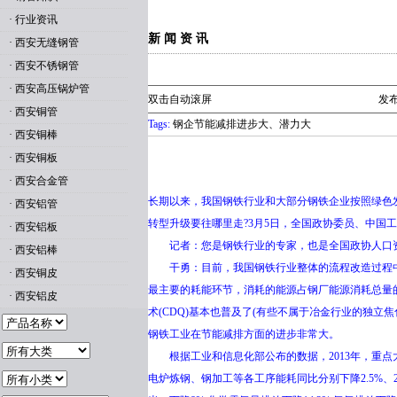
·
行业资讯
新 闻 资 讯
·
西安无缝钢管
·
西安不锈钢管
·
西安高压锅炉管
双击自动滚屏
发布
·
西安铜管
Tags:
钢企节能减排进步大、潜力大
·
西安铜棒
·
西安铜板
·
西安合金管
长期以来，我国钢铁行业和大部分钢铁企业按照绿色
·
西安铝管
转型升级要往哪里走?3月5日，全国政协委员、中国
·
西安铝板
记者：您是钢铁行业的专家，也是全国政协人口资
·
西安铝棒
干勇：目前，我国钢铁行业整体的流程改造过程中
·
西安铜皮
最主要的耗能环节，消耗的能源占钢厂能源消耗总量的70
·
西安铝皮
术(CDQ)基本也普及了(有些不属于冶金行业的独
钢铁工业在节能减排方面的进步非常大。
根据工业和信息化部公布的数据，2013年，重点大
电炉炼钢、钢加工等各工序能耗同比分别下降2.5%、2%、4.