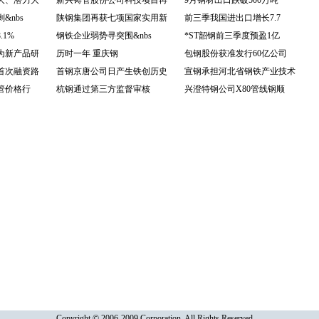
大、潜力大
新兴铸管股份公司科技项目再
9月钢材出口跌破500万吨
&nbs
陕钢集团再获七项国家实用新
前三季我国进出口增长7.7
.1%
钢铁企业弱势寻突围&nbs
*ST韶钢前三季度预盈1亿
为新产品研
历时一年 重庆钢
包钢股份获准发行60亿公司
首次融资路
首钢京唐公司日产生铁创历史
宣钢承担河北省钢铁产业技术
管价格行
杭钢通过第三方监督审核
兴澄特钢公司X80管线钢顺
Copyright © 2006-2009 Corporation, All Rights Reserved