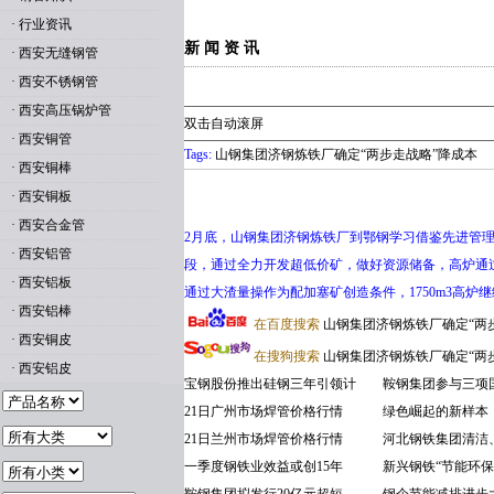
·
行业资讯
新 闻 资 讯
·
西安无缝钢管
·
西安不锈钢管
·
西安高压锅炉管
双击自动滚屏
·
西安铜管
Tags:
山钢集团济钢炼铁厂确定“两步走战略”降成本
·
西安铜棒
·
西安铜板
·
西安合金管
2月底，山钢集团济钢炼铁厂到鄂钢学习借鉴先进管理
·
西安铝管
段，通过全力开发超低价矿，做好资源储备，高炉通
·
西安铝板
通过大渣量操作为配加塞矿创造条件，1750m3高炉继
·
西安铝棒
在百度搜索
山钢集团济钢炼铁厂确定“两
·
西安铜皮
在搜狗搜索
山钢集团济钢炼铁厂确定“两
·
西安铝皮
宝钢股份推出硅钢三年引领计
鞍钢集团参与三项
21日广州市场焊管价格行情
绿色崛起的新样本
21日兰州市场焊管价格行情
河北钢铁集团清洁
一季度钢铁业效益或创15年
新兴钢铁“节能环保