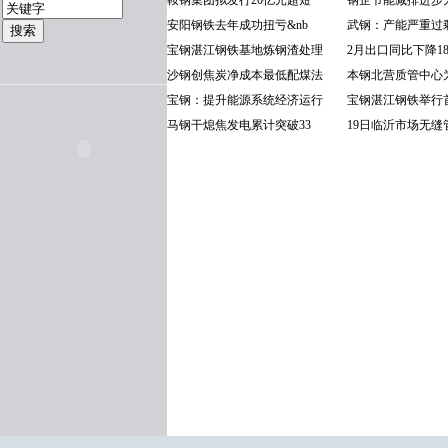
鞍钢集团拟发行20亿元超短
钢企节能减排进步
安阳钢铁去年成功扭亏&nb
武钢：产能严重过剩
宝钢湛江钢铁基地炼钢渣处理
2月出口同比下降18
沙钢创焦炭净成本最低配煤法
本钢北营质管中心
宝钢：提升能源系统经济运行
宝钢湛江钢铁举行
马钢干熄焦发电累计突破33
19日临沂市场无缝