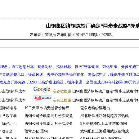
山钢集团济钢炼铁厂确定“两步走战略”降
发布者：管理员 发布时间：2014/3/24阅读：2028次
理念，通过思想对标、观念对标、指标对标，按照“整体规划、强化组织、分步实施”
过尝试调整风口、提高风速、去中心加焦等操作优化，降低燃料比，降低生铁含硅;第
续充当开路先锋，3200m3高炉迅速跟进，循序渐进，全面完成2014年吨铁降100元的
步走战略”降成本
在谷歌搜索
山钢集团济钢炼铁厂确定“两步走战略”
步走战略”降成本
在有道搜索
山钢集团济钢炼铁厂确定“两步走战略”
国际标准修
19日天津市场无缝管价格行
竞争者纷纷谋退出
：从数字看
唐钢公司冷轧部元月份实现盈
河北钢铁成功研制超高强热轧
、绿色、可
唐钢公司冷轧部元月份实现盈
9月份规模以上工业增加值同
”项目全
预亏25亿 重钢
武钢配套上海通用武汉基地成