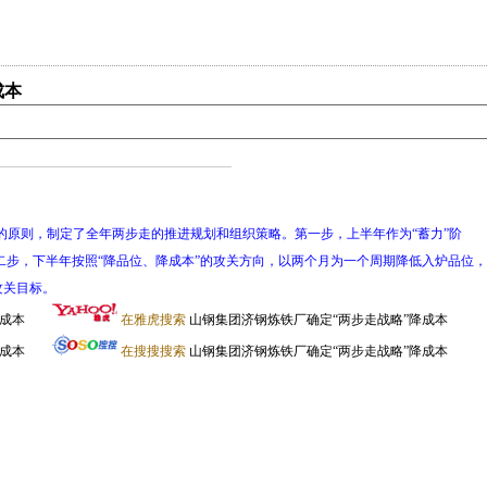
成本
的原则，制定了全年两步走的推进规划和组织策略。第一步，上半年作为“蓄力”阶
二步，下半年按照“降品位、降成本”的攻关方向，以两个月为一个周期降低入炉品位，
攻关目标。
降成本
在雅虎搜索
山钢集团济钢炼铁厂确定“两步走战略”降成本
降成本
在搜搜搜索
山钢集团济钢炼铁厂确定“两步走战略”降成本