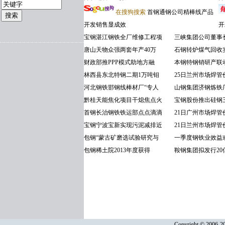
在搜狗搜索
首钢通钢公司精棒线产品
开发销售显成效
开
宝钢湛江钢铁全厂维修工程项
三峡集团公司董事
唐山天物众强两套年产40万
石钢转炉煤气回收
财政部推PPP模式助地方融
本钢特钢销研产联动
林西县东北特钢二期1万吨钼
25日兰州市场焊管
河北钢铁邯钢线棒材厂“专人
山钢集团济钢炼铁
黔桂天能焦化项目干熄焦点火
宝钢股份推出硅钢
首钢长治钢铁铁运部点点滴滴
21日广州市场焊管
宝钢宁波宝新实现污泥减排近
21日兰州市场焊管
包钢“蒙古矿磨选试验研究与
一季度钢铁业效益或
包钢稀土院2013年度获得
鞍钢集团拟发行20
Copyright © 2006-20