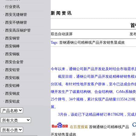
·
行业资讯
新 闻 资 讯
·
西安无缝钢管
·
西安不锈钢管
首
·
西安高压锅炉管
双击自动滚屏
发布
·
西安铜管
Tags:
首钢通钢公司精棒线产品开发销售显成效
·
西安铜棒
·
西安铜板
·
西安合金管
今年以来，通钢公司新产品开发处及时结合市场需求
·
西安铝管
截至目前，通钢公司新产品开发处精棒材销售模式已
·
西安铝板
分区域、有针对性地开发客户群体，至今已达成合作的
·
西安铝棒
继开发生产了碳素结构钢、合金结构钢、CrMo系
·
西安铜皮
25个牌号、34个规格，累计实现产品销量11353
·
西安铝皮
展。
3月份，该处已下达精品棒材订单17862吨，完成月计划
在百度搜索
首钢通钢公司精棒线产品
开发销售显成效
开