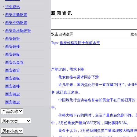
·
行业资讯
新 闻 资 讯
·
西安无缝钢管
·
西安不锈钢管
·
西安高压锅炉管
双击自动滚屏
发布
·
西安铜管
Tags:
焦炭价格跌回十年前水平
·
西安铜棒
·
西安铜板
·
西安合金管
产能过剩，需求下降
·
西安铝管
焦炭价格与需求同步下滑
·
西安铝板
近几年来，国内焦化行业一直在喊“过冬”，企业经
·
西安铝棒
冬”或已真正来临。
·
西安铜皮
中国炼焦行业协会名誉会长黄金干在日前召开的一次行
·
西安铝皮
平。
价格大幅下行的同时，焦炭产量也在急剧下降。国家统
中，3月份焦炭产量为3832万吨，同比骤降5.3%。
黄金干认为，3月份我国焦炭产量出现较大幅度波动，