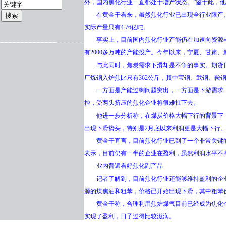
外，国内焦化行业一直都处于增产状态。”鉴于此，他
在黄金干看来，虽然焦化行业已出现全行业限产、
实际产量只有4.76亿吨。
事实上，目前国内焦化行业产能仍在加速向资源丰
有2000多万吨的产能投产。今年以来，宁夏、甘肃、
与此同时，焦炭需求下滑却是不争的事实。期货日报
厂炼钢入炉焦比只有362公斤，其中宝钢、武钢、鞍钢
一方面是产能过剩问题突出，一方面是下游需求下
控，受两头挤压的焦化企业将很难扛下去。
他进一步分析称，在煤炭价格大幅下行的背景下，虽然
出现下滑势头，特别是2月底以来利润更是大幅下行。
黄金干直言，目前焦化行业已到了一个非常关键的
表示，目前仍有一半的企业在盈利，虽然利润水平不
业内普遍看好焦化副产品
记者了解到，目前焦化行业还能够维持盈利的企业
源的煤焦油和粗苯，价格已开始出现下滑，其中粗苯价格
黄金干称，合理利用焦炉煤气目前已经成为焦化企
实现了盈利，日子过得比较滋润。