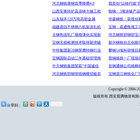
河北钢铁唐钢首季降费4.8
我首创“以铸代锻”
山西安泰转炉及连铸大修工程
鞍钢：3项涂镀产
山东瑞丰120万吨高密金属
华菱钢铁：获授信额
福建鼎信不锈钢六机架连轧机
宝钢：疏通瓶颈工序
太钢热连轧厂规格薄化实现新
河北钢铁邯钢邯宝
宝钢无损检测技术取得新突破
新兴钢铁自主创新
中特集团新冶钢荣膺特钢行业
攀钢14项科研项目
宝钢国际启动三年基础管理推
晋钢炼铁一厂现场
中天钢铁集团荣获“中国诚信
首钢通钢公司精棒
河北钢铁邯钢管线钢横切板首
宝钢湛江钢铁全厂
Copyright © 2006-20
版权所有 西安晨腾物资有
分享到：