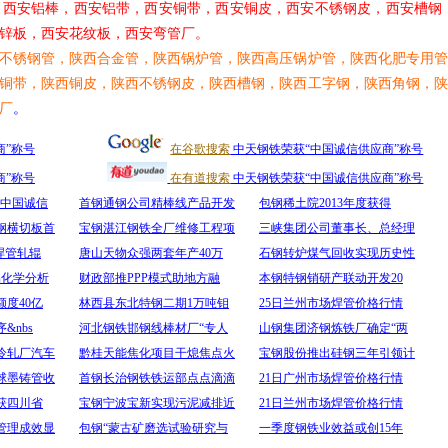
，西安铝棒，西安铝带，西安铜带，西安铜皮，西安不锈钢皮，西安槽钢
锌板，西安花纹板，西安弯管厂。
不锈钢管，陕西合金管，陕西锅炉管，陕西高压锅炉管，陕西化肥专用管
铜带，陕西铜皮，陕西不锈钢皮，陕西槽钢，陕西工字钢，陕西角钢，陕
厂
。
商”称号
在谷歌搜索
中天钢铁荣获“中国诚信供应商”称号
商”称号
在有道搜索
中天钢铁荣获“中国诚信供应商”称号
“中国诚信
首钢通钢公司精棒线产品开发
包钢稀土院2013年度获得
钢横切板首
宝钢湛江钢铁全厂维修工程项
三峡集团公司董事长、总经理
焊管轧辊
唐山天物众强两套年产40万
石钢转炉煤气回收实现历史性
品化学分析
财政部推PPP模式助地方融
本钢特钢销研产联动开发20
度40亿
林西县东北特钢二期1万吨钼
25日兰州市场焊管价格行情
&nbs
河北钢铁邯钢线棒材厂“专人
山钢集团济钢炼铁厂确定“两
冷轧厂汽车
黔桂天能焦化项目干熄焦点火
宝钢股份推出硅钢三年引领计
球墨铸管收
首钢长治钢铁铁运部点点滴滴
21日广州市场焊管价格行情
获四川省
宝钢宁波宝新实现污泥减排近
21日兰州市场焊管价格行情
管理成效显
包钢“蒙古矿磨选试验研究与
一季度钢铁业效益或创15年