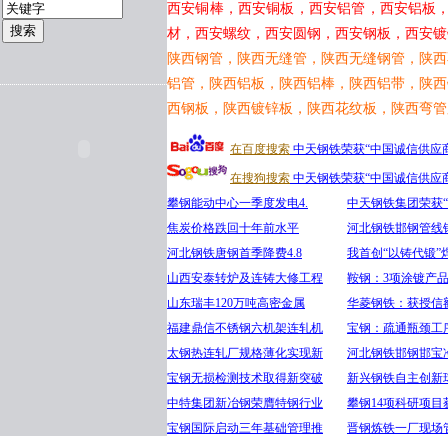
西安铜棒，西安铜板，西安铝管，西安铝板
材，西安螺纹，西安圆钢，西安钢板，西安镀
陕西钢管，陕西无缝管，陕西无缝钢管，陕西
铝管，陕西铝板，陕西铝棒，陕西铝带，陕西
西钢板，陕西镀锌板，陕西花纹板，陕西弯管
在百度搜索
中天钢铁荣获“中国诚信供应
在搜狗搜索
中天钢铁荣获“中国诚信供应
攀钢能动中心一季度发电4.
中天钢铁集团荣获
焦炭价格跌回十年前水平
河北钢铁邯钢管线
河北钢铁唐钢首季降费4.8
我首创“以铸代锻”
山西安泰转炉及连铸大修工程
鞍钢：3项涂镀产
山东瑞丰120万吨高密金属
华菱钢铁：获授信额
福建鼎信不锈钢六机架连轧机
宝钢：疏通瓶颈工序
太钢热连轧厂规格薄化实现新
河北钢铁邯钢邯宝
宝钢无损检测技术取得新突破
新兴钢铁自主创新
中特集团新冶钢荣膺特钢行业
攀钢14项科研项目
宝钢国际启动三年基础管理推
晋钢炼铁一厂现场