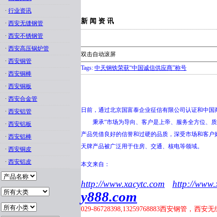
·
行业资讯
新 闻 资 讯
·
西安无缝钢管
·
西安不锈钢管
·
西安高压锅炉管
双击自动滚屏
·
西安铜管
Tags:
中天钢铁荣获“中国诚信供应商”称号
·
西安铜棒
·
西安铜板
·
西安合金管
日前，通过北京国富泰企业征信有限公司认证和中国
·
西安铝管
秉承“市场为导向、客户是上帝、服务全方位、质量
·
西安铝板
产品凭借良好的信誉和过硬的品质，深受市场和客户好
·
西安铝棒
天牌产品被广泛用于住房、交通、核电等领域。
·
西安铜皮
·
西安铝皮
本文来自：
http://www.xacytc.com
http://www.
y888.com
029-86728398,13259768883
西安钢管，西安无