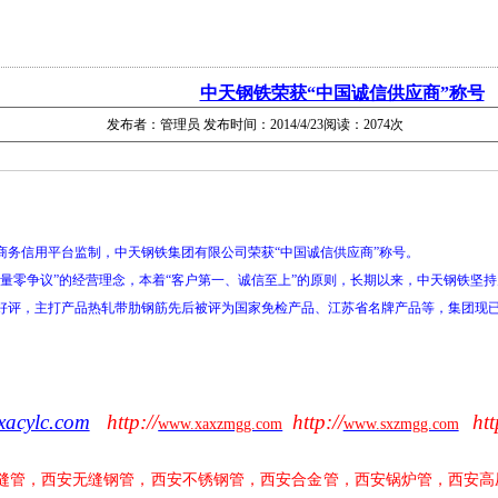
中天钢铁荣获“中国诚信供应商”称号
发布者：管理员 发布时间：2014/4/23阅读：2074次
商务信用平台监制，中天钢铁集团有限公司荣获“中国诚信供应商”称号。
零争议”的经营理念，本着“客户第一、诚信至上”的原则，长期以来，中天钢铁坚
评，主打产品热轧带肋钢筋先后被评为国家免检产品、江苏省名牌产品等，集团现已通过I
xacylc.com
http://
http://
htt
www.xaxzmgg.com
www.sxzmgg.com
缝管，西安无缝钢管，西安不锈钢管，西安合金管，西安锅炉管，西安高